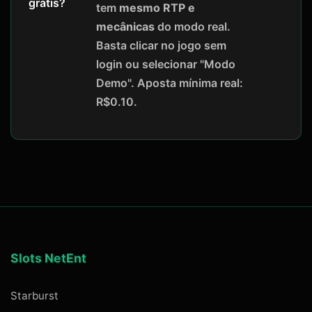
grátis?
tem
mesmo RTP e
mecânicas
do modo real.
Basta clicar no jogo sem
login ou selecionar "Modo
Demo". Aposta mínima real:
R$0.10.
Slots NetEnt
Starburst