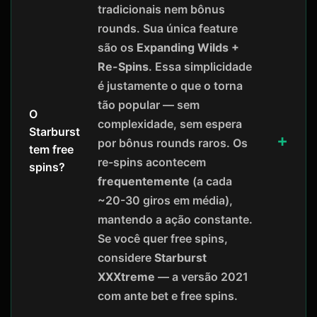
tradicionais nem bônus
rounds. Sua única feature
são os
Expanding Wilds +
Re-Spins
. Essa simplicidade
é justamente o que o torna
tão popular — sem
O
complexidade, sem espera
Starburst
por bônus rounds raros. Os
tem free
re-spins acontecem
spins?
frequentemente
(a cada
~20-30 giros em média),
mantendo a ação constante.
Se você quer free spins,
considere
Starburst
XXXtreme
— a versão 2021
com ante bet e free spins.