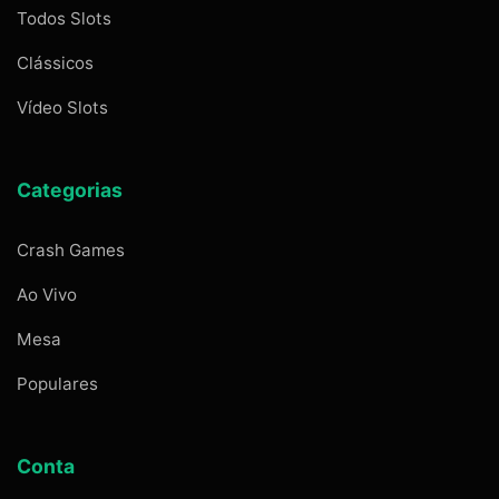
Todos Slots
Clássicos
Vídeo Slots
Categorias
Crash Games
Ao Vivo
Mesa
Populares
Conta