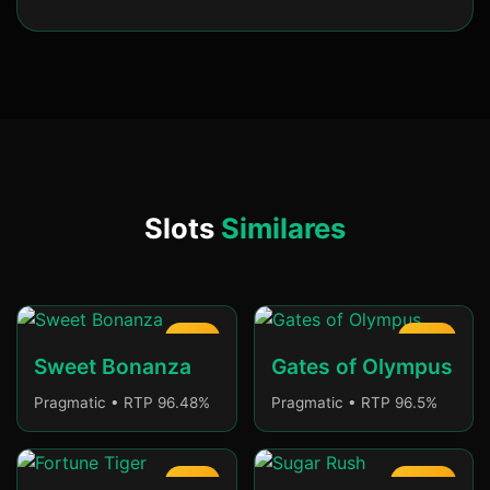
Slots
Similares
HOT
🔥 #1
Sweet Bonanza
Gates of Olympus
Pragmatic • RTP 96.48%
Pragmatic • RTP 96.5%
HOT
NOVO