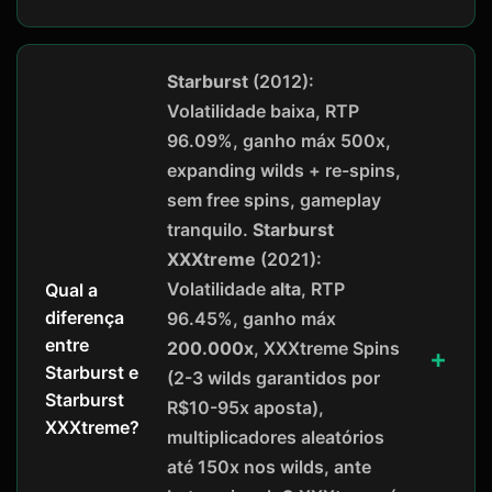
Starburst
(2012):
Volatilidade baixa, RTP
96.09%, ganho máx 500x,
expanding wilds + re-spins,
sem free spins, gameplay
tranquilo.
Starburst
XXXtreme
(2021):
Volatilidade
alta
, RTP
Qual a
diferença
96.45%, ganho máx
entre
200.000x
, XXXtreme Spins
Starburst e
(2-3 wilds garantidos por
Starburst
R$10-95x aposta),
XXXtreme?
multiplicadores aleatórios
até 150x nos wilds, ante