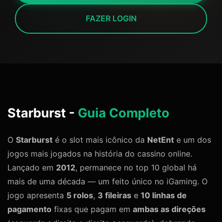
FAZER LOGIN
Starburst -
Guia Completo
O
Starburst
é o slot mais icônico da
NetEnt
e um dos
jogos mais jogados na história do cassino online.
Lançado em
2012
, permanece no top 10 global há
mais de uma década — um feito único no iGaming. O
jogo apresenta
5 rolos
,
3 fileiras
e
10 linhas de
pagamento
fixas que pagam em
ambas as direções