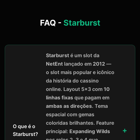
FAQ -
Starburst
Starburst
é um slot da
NetEnt
lançado em
2012
—
o slot mais popular e icônico
da história do cassino
online. Layout 5x3 com
10
linhas fixas
que pagam em
ambas as direções
. Tema
espacial com gemas
coloridas brilhantes. Feature
O que é o
principal:
Expanding Wilds
Starburst?
nos rolos 2, 3 e 4 que