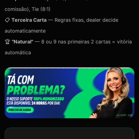
comissão), Tie (8:1)
📋
Terceira Carta
— Regras fixas, dealer decide
automaticamente
🏆
"Natural"
— 8 ou 9 nas primeiras 2 cartas = vitória
automática