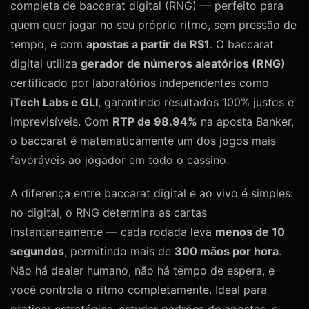
completa de baccarat digital (RNG) — perfeito para
quem quer jogar no seu próprio ritmo, sem pressão de
tempo, e com
apostas a partir de R$1
. O baccarat
digital utiliza
gerador de números aleatórios (RNG)
certificado por laboratórios independentes como
iTech Labs e GLI
, garantindo resultados 100% justos e
imprevisíveis. Com
RTP de 98.94%
na aposta Banker,
o baccarat é matematicamente um dos jogos mais
favoráveis ao jogador em todo o cassino.
A diferença entre baccarat digital e ao vivo é simples:
no digital, o RNG determina as cartas
instantaneamente — cada rodada leva
menos de 10
segundos
, permitindo mais de
300 mãos por hora
.
Não há dealer humano, não há tempo de espera, e
você controla o ritmo completamente. Ideal para