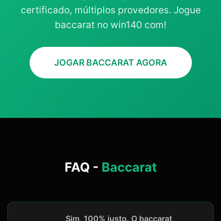
certificado, múltiplos provedores. Jogue
baccarat no win140 com!
JOGAR BACCARAT AGORA
FAQ -
Baccarat
Sim, 100% justo. O baccarat