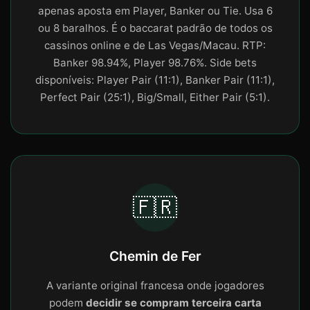
apenas aposta em Player, Banker ou Tie. Usa 6
ou 8 baralhos. É o baccarat padrão de todos os
cassinos online e de Las Vegas/Macau. RTP:
Banker 98.94%, Player 98.76%. Side bets
disponíveis: Player Pair (11:1), Banker Pair (11:1),
Perfect Pair (25:1), Big/Small, Either Pair (5:1).
🇫🇷
Chemin de Fer
A variante original francesa onde jogadores
podem
decidir se compram terceira carta