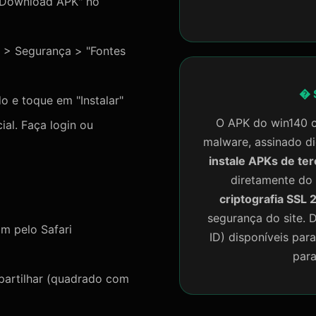
"Download APK" no
> Segurança > "Fontes
� 
o e toque em "Instalar"
O APK do win140 
ial. Faça login ou
malware, assinado di
instale APKs de ter
diretamente do 
criptografia SSL 
segurança do site. 
m pelo Safari
ID) disponíveis para
para
artilhar (quadrado com