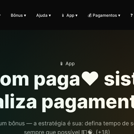
▾
Bônus ▾
Ajuda ▾
📱 App ▾
💰 Pagamentos ▾
❓
📱 App
om paga❤️ si
aliza pagamen
m bônus — a estratégia é sua: defina tempo de se
sempre que possível 💵🧠. (+18)