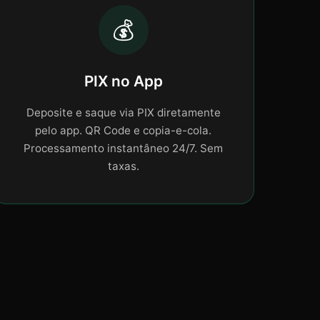
💰
PIX no App
Deposite e saque via PIX diretamente
pelo app. QR Code e copia-e-cola.
Processamento instantâneo 24/7. Sem
taxas.