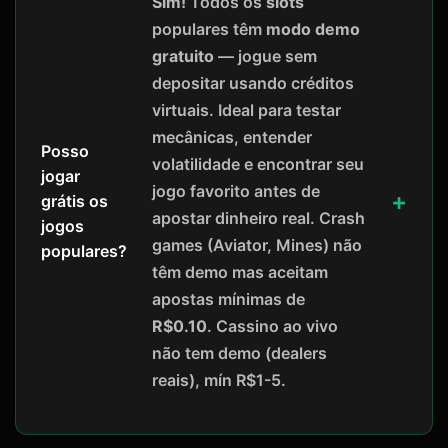
Sim!
Todos os
slots
populares têm
modo demo
gratuito
— jogue sem
depositar usando créditos
virtuais. Ideal para testar
mecânicas, entender
Posso
volatilidade e encontrar seu
jogar
jogo favorito antes de
grátis os
apostar dinheiro real. Crash
jogos
games (Aviator, Mines) não
populares?
têm demo mas aceitam
apostas mínimas de
R$0.10
. Cassino ao vivo
não tem demo (dealers
reais), mín R$1-5.