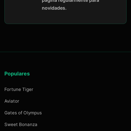
página regularmente para
novidades.
Populares
Fortune Tiger
Aviator
Gates of Olympus
Sweet Bonanza