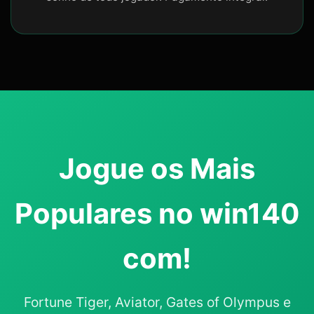
Jogue os Mais
Populares no win140
com!
Fortune Tiger, Aviator, Gates of Olympus e