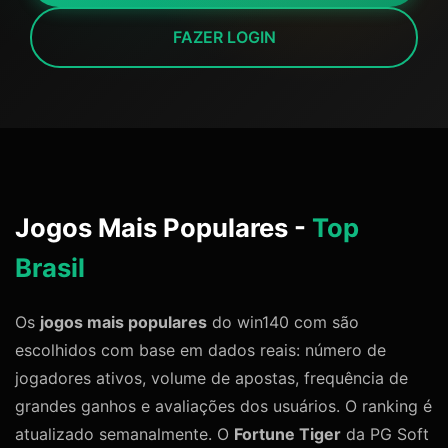
FAZER LOGIN
Jogos Mais Populares -
Top
Brasil
Os
jogos mais populares
do win140 com são
escolhidos com base em dados reais: número de
jogadores ativos, volume de apostas, frequência de
grandes ganhos e avaliações dos usuários. O ranking é
atualizado semanalmente. O
Fortune Tiger
da PG Soft