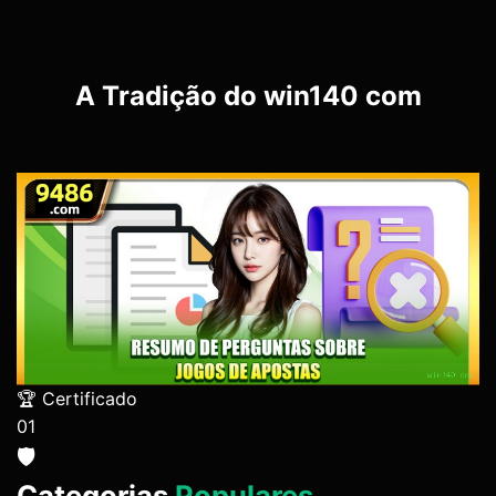
A Tradição do
win140 com
🏆 Certificado
01
🛡️
Categorias
Populares