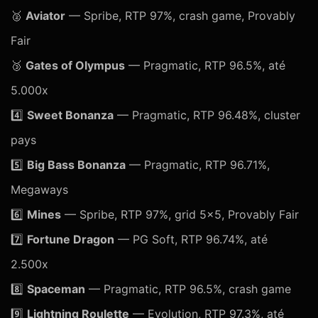
🥈
Aviator
— Spribe, RTP 97%, crash game, Provably
Fair
🥉
Gates of Olympus
— Pragmatic, RTP 96.5%, até
5.000x
4️⃣
Sweet Bonanza
— Pragmatic, RTP 96.48%, cluster
pays
5️⃣
Big Bass Bonanza
— Pragmatic, RTP 96.71%,
Megaways
6️⃣
Mines
— Spribe, RTP 97%, grid 5x5, Provably Fair
7️⃣
Fortune Dragon
— PG Soft, RTP 96.74%, até
2.500x
8️⃣
Spaceman
— Pragmatic, RTP 96.5%, crash game
9️⃣
Lightning Roulette
— Evolution, RTP 97.3%, até