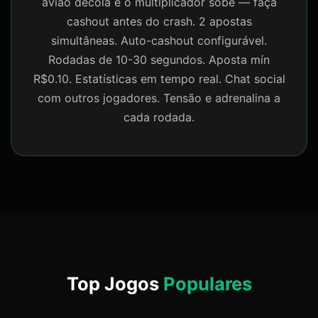
avião decola e o multiplicador sobe — faça
cashout antes do crash. 2 apostas
simultâneas. Auto-cashout configurável.
Rodadas de 10-30 segundos. Aposta mín
R$0.10. Estatísticas em tempo real. Chat social
com outros jogadores. Tensão e adrenalina a
cada rodada.
Top Jogos
Populares