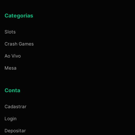
Categorias
Slots
Crash Games
Ao Vivo
Mesa
Conta
Cadastrar
Login
Depositar