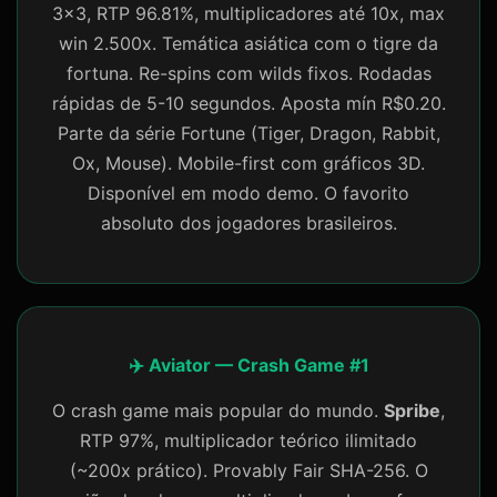
3x3, RTP 96.81%, multiplicadores até 10x, max
win 2.500x. Temática asiática com o tigre da
fortuna. Re-spins com wilds fixos. Rodadas
rápidas de 5-10 segundos. Aposta mín R$0.20.
Parte da série Fortune (Tiger, Dragon, Rabbit,
Ox, Mouse). Mobile-first com gráficos 3D.
Disponível em modo demo. O favorito
absoluto dos jogadores brasileiros.
✈️ Aviator — Crash Game #1
O crash game mais popular do mundo.
Spribe
,
RTP 97%, multiplicador teórico ilimitado
(~200x prático). Provably Fair SHA-256. O