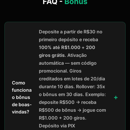
FAQ -
Bônus
Deposite a partir de R$30 no
primeiro depósito e receba
100% até R$1.000
+
200
giros grátis
. Ativação
automática — sem código
promocional. Giros
creditados em lotes de 20/dia
Como
durante 10 dias. Rollover: 35x
funciona
o bônus em 30 dias. Exemplo:
o bônus
deposite R$500 → receba
de boas-
R$500 de bônus → jogue com
vindas?
R$1.000 + 200 giros.
Depósito via PIX