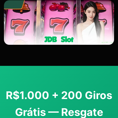
R$1.000 + 200 Giros
Grátis — Resgate