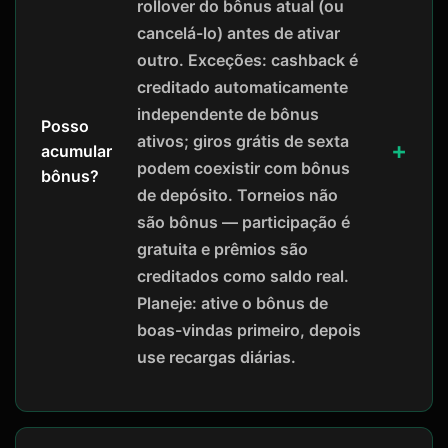
rollover do bônus atual (ou
cancelá-lo) antes de ativar
outro. Exceções: cashback é
creditado automaticamente
independente de bônus
Posso
ativos; giros grátis de sexta
acumular
podem coexistir com bônus
bônus?
de depósito. Torneios não
são bônus — participação é
gratuita e prêmios são
creditados como saldo real.
Planeje: ative o bônus de
boas-vindas primeiro, depois
use recargas diárias.