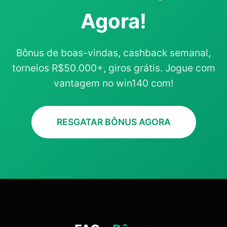
Agora!
Bônus de boas-vindas, cashback semanal,
torneios R$50.000+, giros grátis. Jogue com
vantagem no win140 com!
RESGATAR BÔNUS AGORA