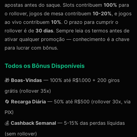
apostas antes do saque. Slots contribuem
100%
para
o rollover, jogos de mesa contribuem
10-20%
, e jogos
ao vivo contribuem
10%
. O prazo para cumprir o
rollover é de
30 dias
. Sempre leia os termos antes de
ativar qualquer promoção — conhecimento é a chave
para lucrar com bônus.
Todos os Bônus Disponíveis
🎁
Boas-Vindas
— 100% até R$1.000 + 200 giros
grátis (rollover 35x)
🔄
Recarga Diária
— 50% até R$500 (rollover 30x, via
PIX)
💰
Cashback Semanal
— 5-15% das perdas líquidas
(sem rollover)