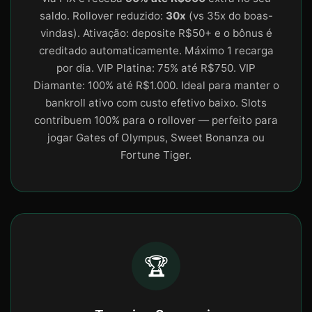
saldo. Rollover reduzido:
30x
(vs 35x do boas-
vindas). Ativação: deposite R$50+ e o bônus é
creditado automaticamente. Máximo 1 recarga
por dia. VIP Platina: 75% até R$750. VIP
Diamante: 100% até R$1.000. Ideal para manter o
bankroll ativo com custo efetivo baixo. Slots
contribuem 100% para o rollover — perfeito para
jogar Gates of Olympus, Sweet Bonanza ou
Fortune Tiger.
🏆