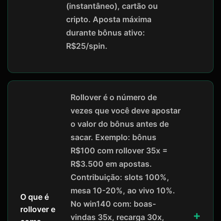
(instantâneo), cartão ou
cripto. Aposta máxima
durante bônus ativo:
R$25/spin.
Rollover é o número de
vezes que você deve apostar
o valor do bônus antes de
sacar. Exemplo: bônus
R$100 com rollover 35x =
R$3.500 em apostas.
Contribuição: slots 100%,
mesa 10-20%, ao vivo 10%.
O que é
No win140 com: boas-
rollover e
vindas 35x, recarga 30x,