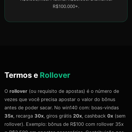
R$100.000+.
Termos e
Rollover
O
rollover
(ou requisito de apostas) é o número de
vezes que você precisa apostar o valor do bônus
antes de poder sacar. No win140 com: boas-vindas
35x
, recarga
30x
, giros grátis
20x
, cashback
0x
(sem
rollover). Exemplo: bônus de R$100 com rollover 35x