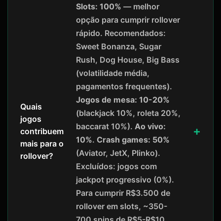
Slots: 100%
— melhor
opção para cumprir rollover
rápido. Recomendados:
Sweet Bonanza, Sugar
Rush, Dog House, Big Bass
(volatilidade média,
pagamentos frequentes).
Jogos de mesa: 10-20%
Quais
(blackjack 10%, roleta 20%,
jogos
baccarat 10%).
Ao vivo:
contribuem
10%
.
Crash games: 50%
mais para o
(Aviator, JetX, Plinko).
rollover?
Excluídos: jogos com
jackpot progressivo (0%).
Para cumprir R$3.500 de
rollover em slots, ~350-
700 spins de R$5-R$10.