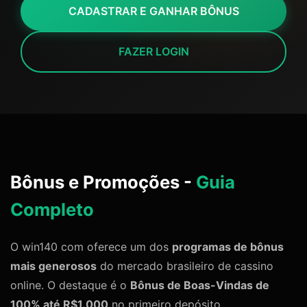
CADASTRAR E GANHAR BÔNUS
FAZER LOGIN
Bônus e Promoções -
Guia
Completo
O win140 com oferece um dos
programas de bônus
mais generosos
do mercado brasileiro de cassino
online. O destaque é o
Bônus de Boas-Vindas de
100% até R$1.000
no primeiro depósito,