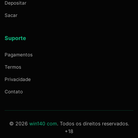
Depositar
Sacar
Suporte
Pagamentos
Termos
Privacidade
Contato
© 2026
win140 com
. Todos os direitos reservados.
+18