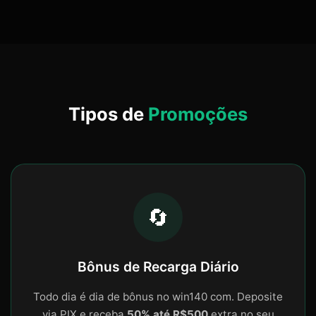
Tipos de
Promoções
🔄
Bônus de Recarga Diário
Todo dia é dia de bônus no win140 com. Deposite
via PIX e receba
50% até R$500
extra no seu